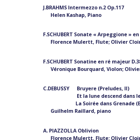
J.BRAHMS Intermezzo n.2 Op.117
Helen Kashap, Piano
F.SCHUBERT Sonate « Arpeggione » en l
Florence Mulertt, Flute; Olivier Cloir
F.SCHUBERT Sonatine en ré majeur D.3
Véronique Bourquard, Violon; Olivier 
C.DEBUSSY Bruyere (Preludes, II)
Et la lune descend dans le templ
La Soirée dans Grenade (Esta
Guilhelm Raillard, piano
A. PIAZZOLLA Oblivion
Florence Mulertt, Flute; Olivier Cloir