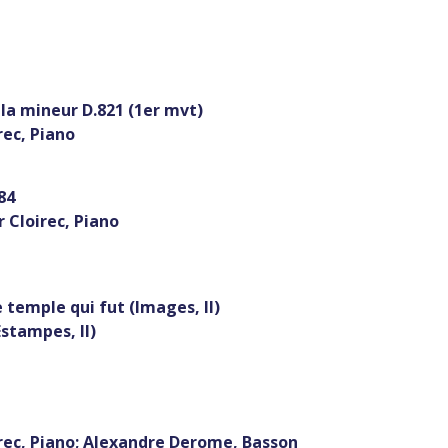
a mineur D.821 (1er mvt)
ec, Piano
84
Cloirec, Piano
e qui fut (Images, II)
mpes, II)
ec, Piano; Alexandre Derome, Basson