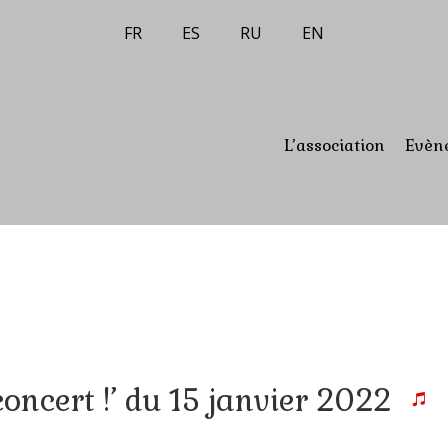
FR
ES
RU
EN
L’association
Evèn
concert !’ du 15 janvier 2022