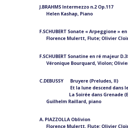
J.BRAHMS Intermezzo n.2 Op.117
Helen Kashap, Piano
F.SCHUBERT Sonate « Arpeggione » en l
Florence Mulertt, Flute; Olivier Cloir
F.SCHUBERT Sonatine en ré majeur D.3
Véronique Bourquard, Violon; Olivier 
C.DEBUSSY Bruyere (Preludes, II)
Et la lune descend dans le templ
La Soirée dans Grenade (Esta
Guilhelm Raillard, piano
A. PIAZZOLLA Oblivion
Florence Mulertt, Flute; Olivier Cloir