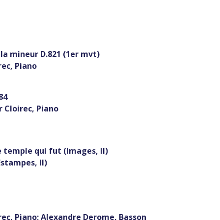
a mineur D.821 (1er mvt)
ec, Piano
84
Cloirec, Piano
e qui fut (Images, II)
mpes, II)
ec, Piano; Alexandre Derome, Basson