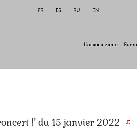
FR
ES
RU
EN
L'associazione
Evèn
concert !’ du 15 janvier 2022