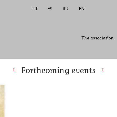
FR
ES
RU
EN
The association
Forthcoming events