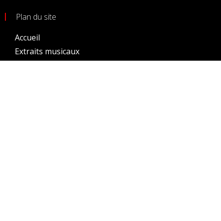
Plan du site
Accueil
Extraits musicaux
Prochains évènements
Eventos pasados
Gallerie photos
Membres
Conditions générales d’utilisation
Crédits
Site par Sébastien Denaux
Tous droits réservés
2026