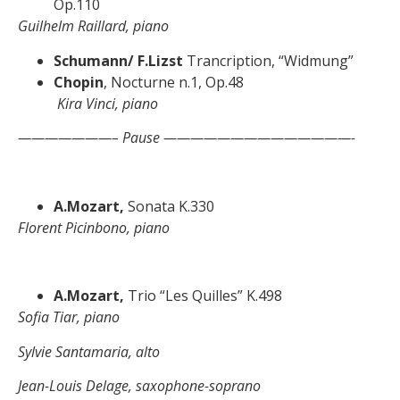
Op.110
Guilhelm Raillard, piano
Schumann/ F.Lizst
Trancription, “Widmung”
Chopin
, Nocturne n.1, Op.48
Kira Vinci, piano
———————–
Pause ——————————————-
A.Mozart,
Sonata K.330
Florent Picinbono, piano
A.Mozart,
Trio “Les Quilles” K.498
Sofia Tiar, piano
Sylvie Santamaria, alto
Jean-Louis Delage, saxophone-soprano