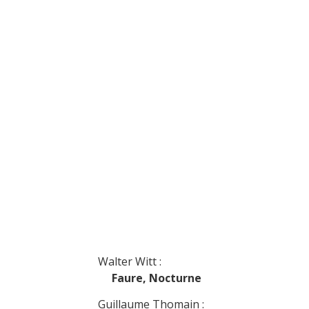
Tous en 
4eme R
18 Janvi
Canopée de
Walter Witt :
Faure, Nocturne
Guillaume Thomain :