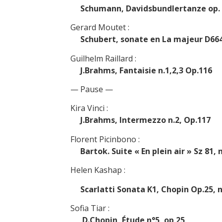
Schumann, Davidsbundlertanze op. 6, L
Gerard Moutet :
Schubert, sonate en La majeur D664, 
Guilhelm Raillard :
J.Brahms, Fantaisie n.1,2,3 Op.116
— Pause —
Kira Vinci :
J.Brahms, Intermezzo n.2, Op.117
Florent Picinbono :
Bartok. Suite « En plein air » Sz 81, n°
Helen Kashap :
Scarlatti Sonata K1, Chopin Op.25, n
Sofia Tiar :
D.Chopin, Étude n°5, op 25