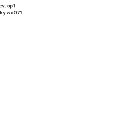
v, op1
tzky woO71