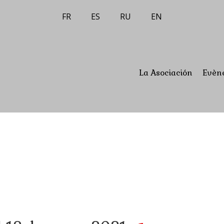
FR
ES
RU
EN
La Asociación
Evèn