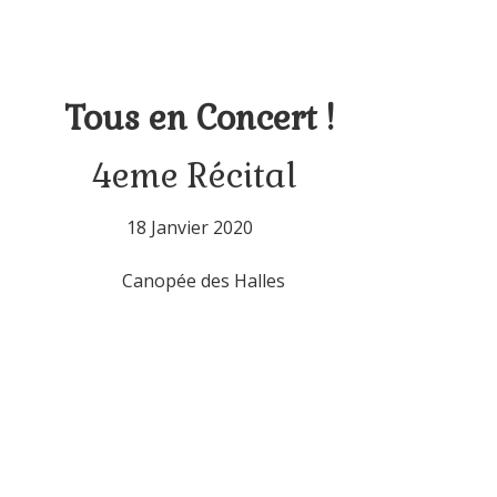
Concert !
écital
er 2020
s Halles