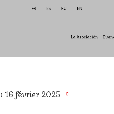
FR
ES
RU
EN
La Asociación
Evèn
u 16 février 2025