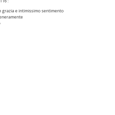
116 :
 grazia e intimissimo sentimento
teneramente
o