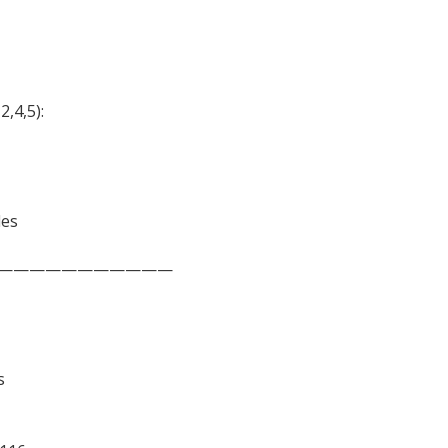
2,4,5):
les
—————————————
s