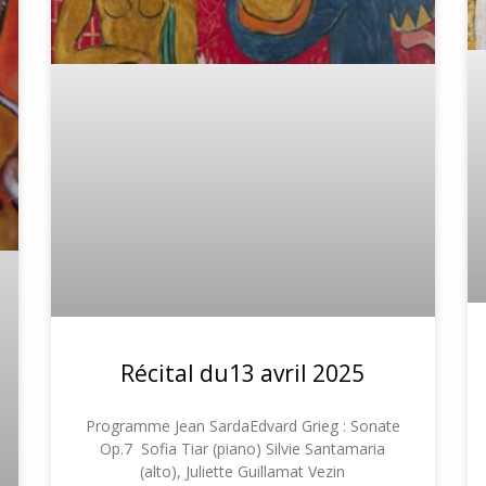
Récital du13 avril 2025
Programme Jean SardaEdvard Grieg : Sonate
Op.7 Sofia Tiar (piano) Silvie Santamaria
(alto), Juliette Guillamat Vezin