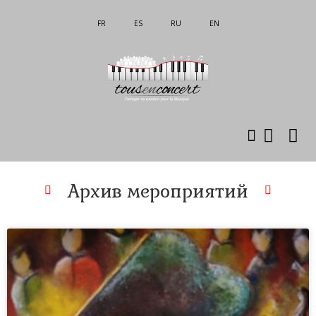
FR
ES
RU
EN
Об ссоциации
Mon compte
Архив мероприятий