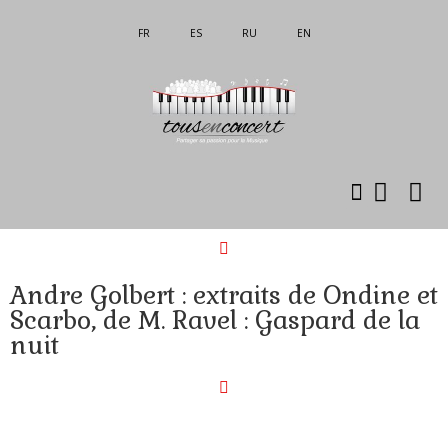
FR
ES
RU
EN
Об ссоциации
Mon compte
Andre Golbert : extraits de Ondine et
Scarbo, de M. Ravel : Gaspard de la
nuit