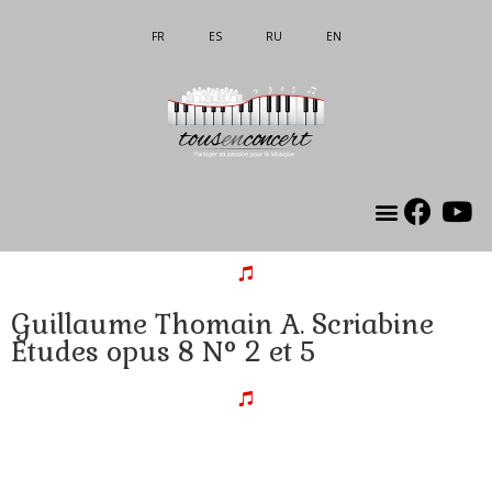
FR
ES
RU
EN
Guillaume Thomain A. Scriabine
Etudes opus 8 N° 2 et 5