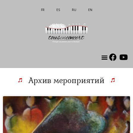
FR
ES
RU
EN
Об ссоциации
Mon compte
Архив мероприятий