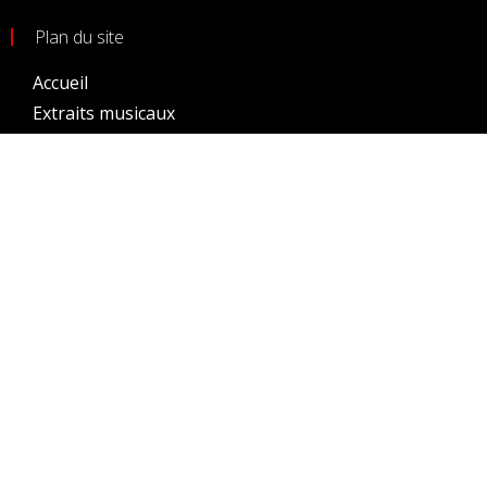
Plan du site
Accueil
Extraits musicaux
Prochains évènements
Evènements passés
Gallerie photos
Membres
Conditions générales d’utilisation
Crédits
Site par Sébastien Denaux
Tous droits réservés
2026