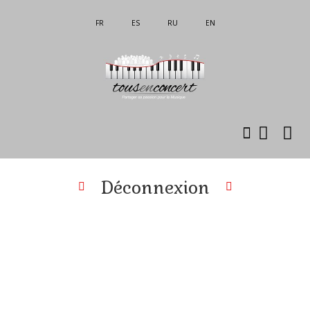
FR
ES
RU
EN
Déconnexion