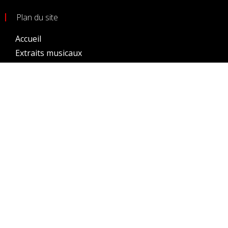
Plan du site
Accueil
Extraits musicaux
Prochains évènements
Evènements passés
Gallerie photos
Membres
Conditions générales d’utilisation
Crédits
Site par Sébastien Denaux
Tous droits réservés
2026