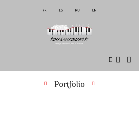
FR
ES
RU
EN
Portfolio