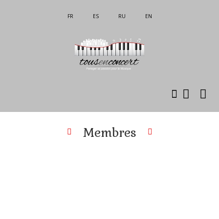
FR
ES
RU
EN
Membres