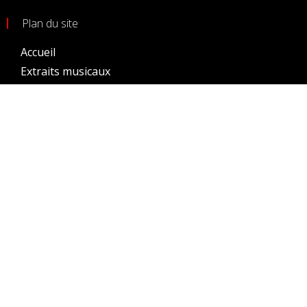
Plan du site
Accueil
Extraits musicaux
Prochains évènements
Evènements passés
Gallerie photos
Membres
Conditions générales d’utilisation
Crédits
Site par Sébastien Denaux
Tous droits réservés
2026