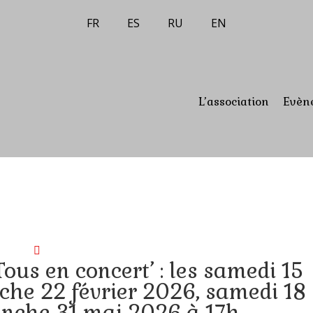
FR
ES
RU
EN
L’association
Evèn
Tous en concert’ : les samedi 15
he 22 février 2026, samedi 18
anche 31 mai 2026 à 17h