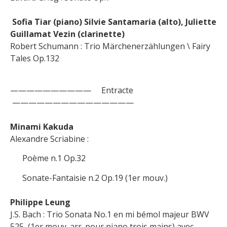
Sofia Tiar (piano) Silvie Santamaria (alto), Juliette
Guillamat Vezin (clarinette)
Robert Schumann : Trio Märchenerzählungen \ Fairy
Tales Op.132
—————————— Entracte
———————————————
Minami Kakuda
Alexandre Scriabine :
Poème n.1 Op.32
Sonate-Fantaisie n.2 Op.19 (1er mouv.)
Philippe Leung
J.S. Bach : Trio Sonata No.1 en mi bémol majeur BWV
525, (1er mouv. arr. pour piano trois mains) avec